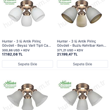
Hunter - 3 lü Antik Pirinç
Hunter - 3 lü Antik Pirinç
Gövdeli - Beyaz Varil Tipli Cam
Gövdeli - Buzlu Kehribar Kemerli
Aydınlatma
Cam Aydınlatma
300,86 USD + KDV
371,21 USD + KDV
17.182,08 TL
21.199,47 TL
Sepete Ekle
Sepete Ekle