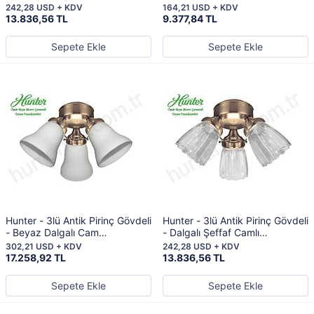
Cam Aydınlatma
242,28 USD + KDV
164,21 USD + KDV
13.836,56 TL
9.377,84 TL
Sepete Ekle
Sepete Ekle
Hunter - 3lü Antik Pirinç Gövdeli
Hunter - 3lü Antik Pirinç Gövdeli
- Beyaz Dalgalı Cam
- Dalgalı Şeffaf Camlı
Aydınlatma
Aydınlatma
302,21 USD + KDV
242,28 USD + KDV
17.258,92 TL
13.836,56 TL
Sepete Ekle
Sepete Ekle