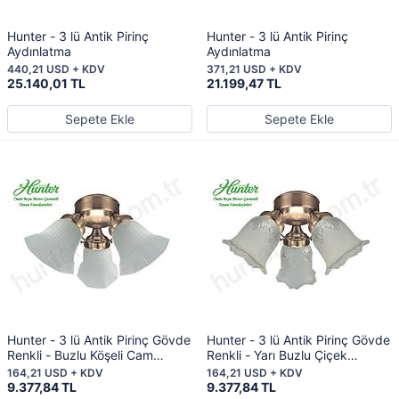
Hunter - 3 lü Antik Pirinç
Hunter - 3 lü Antik Pirinç
Aydınlatma
Aydınlatma
440,21 USD + KDV
371,21 USD + KDV
25.140,01 TL
21.199,47 TL
Sepete Ekle
Sepete Ekle
Hunter - 3 lü Antik Pirinç Gövde
Hunter - 3 lü Antik Pirinç Gövde
Renkli - Buzlu Köşeli Cam
Renkli - Yarı Buzlu Çiçek
Aydınlatma
Desenli Zil Cam Aydınlatma
164,21 USD + KDV
164,21 USD + KDV
9.377,84 TL
9.377,84 TL