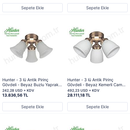
Sepete Ekle
Sepete Ekle
Hunter - 3 lü Antik Pirinç
Hunter - 3 lü Antik Pirinç
Gövdeli - Beyaz Buzlu Yaprak
Gövdeli - Beyaz Kemerli Cam
Camlı Aydınlatma
Aydınlatma
242,28 USD + KDV
492,23 USD + KDV
13.836,56 TL
28.111,18 TL
Sepete Ekle
Sepete Ekle