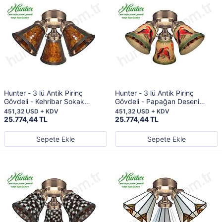
Hunter - 3 lü Antik Pirinç
Hunter - 3 lü Antik Pirinç
Gövdeli - Kehribar Sokak
Gövdeli - Papağan Deseni
Lambası Camlı Aydınlatma
Camlı Aydınlatma
451,32 USD + KDV
451,32 USD + KDV
25.774,44 TL
25.774,44 TL
Sepete Ekle
Sepete Ekle