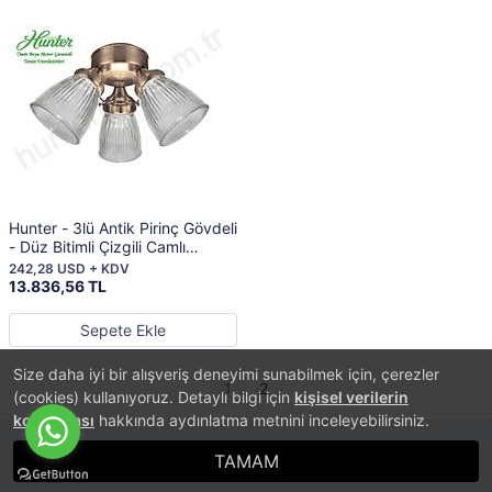
Hunter - 3lü Antik Pirinç Gövdeli
- Düz Bitimli Çizgili Camlı
Aydınlatma
242,28 USD + KDV
13.836,56 TL
Sepete Ekle
Size daha iyi bir alışveriş deneyimi sunabilmek için, çerezler
1
2
(cookies) kullanıyoruz. Detaylı bilgi için
kişisel verilerin
korunması
hakkında aydınlatma metnini inceleyebilirsiniz.
TAMAM
®
PlatinMarket
E-Ticaret Sistemi
İle Hazırlanmıştır.