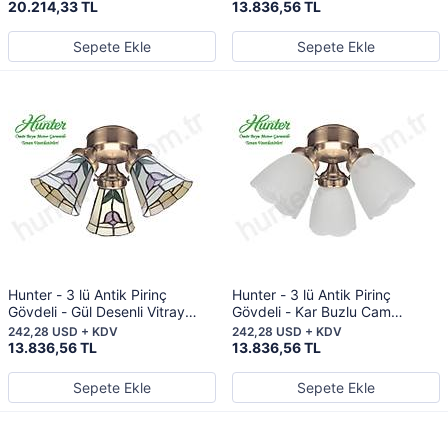
20.214,33 TL
13.836,56 TL
Sepete Ekle
Sepete Ekle
Hunter - 3 lü Antik Pirinç
Hunter - 3 lü Antik Pirinç
Gövdeli - Gül Desenli Vitray
Gövdeli - Kar Buzlu Cam
Camlı Aydınlatma
Aydınlatma
242,28 USD + KDV
242,28 USD + KDV
13.836,56 TL
13.836,56 TL
Sepete Ekle
Sepete Ekle