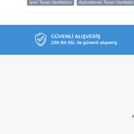
Işıklı Tavan Vantilatörü
Aydınlatmalı Tavan Vantilatö