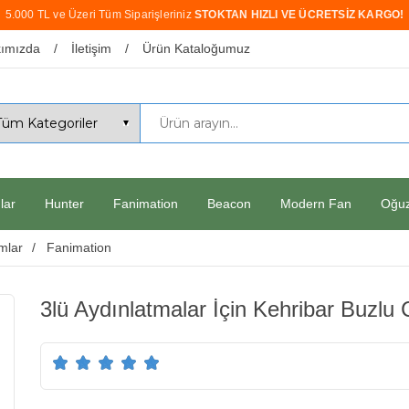
5.000 TL ve Üzeri Tüm Siparişleriniz
STOKTAN HIZLI VE ÜCRETSİZ KARGO!
ımızda
İletişim
Ürün Kataloğumuz
lar
Hunter
Fanimation
Beacon
Modern Fan
Oğu
mlar
Fanimation
3lü Aydınlatmalar İçin Kehribar Buzlu