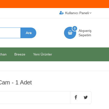
Kullanıcı Paneli
0
Alışveriş
Sepetim
zhan
Breeze
Yeni Ürünler
 Cam - 1 Adet