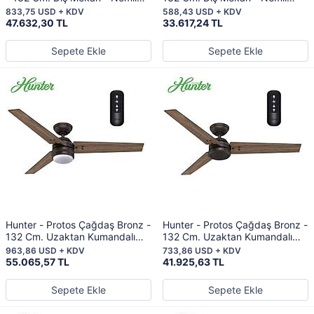
Mekan Tavan Vantilatörü
Mekan Tavan Vantilatörü
833,75 USD + KDV
588,43 USD + KDV
47.632,30 TL
33.617,24 TL
Sepete Ekle
Sepete Ekle
Hunter - Protos Çağdaş Bronz -
Hunter - Protos Çağdaş Bronz -
132 Cm. Uzaktan Kumandalı
132 Cm. Uzaktan Kumandalı
Aydınlatmalı Dış Mekan - Nemli
Dış Mekan - Nemli Mekan
963,86 USD + KDV
733,86 USD + KDV
Mekan Tavan Vantilatörü
Tavan Vantilatörü
55.065,57 TL
41.925,63 TL
Sepete Ekle
Sepete Ekle