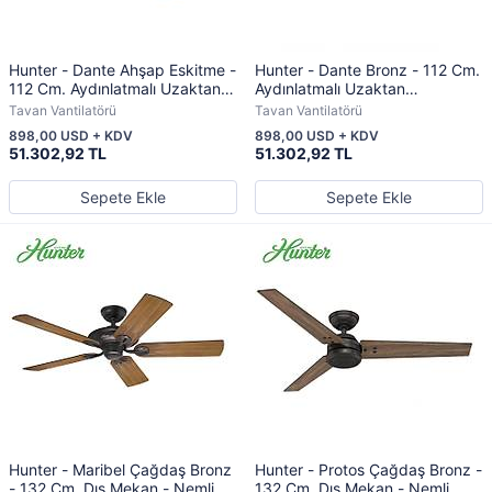
Hunter - Dante Ahşap Eskitme -
Hunter - Dante Bronz - 112 Cm.
112 Cm. Aydınlatmalı Uzaktan
Aydınlatmalı Uzaktan
Kumandalı Tavan Vantilatörü
Kumandalı Tavan Vantilatörü
Tavan Vantilatörü
Tavan Vantilatörü
898,00 USD + KDV
898,00 USD + KDV
51.302,92 TL
51.302,92 TL
Sepete Ekle
Sepete Ekle
Hunter - Maribel Çağdaş Bronz
Hunter - Protos Çağdaş Bronz -
- 132 Cm. Dış Mekan - Nemli
132 Cm. Dış Mekan - Nemli