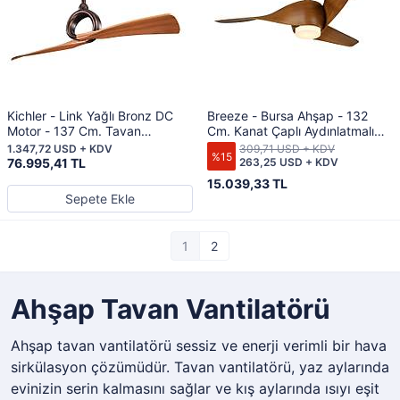
Kichler - Link Yağlı Bronz DC
Breeze - Bursa Ahşap - 132
Motor - 137 Cm. Tavan
Cm. Kanat Çaplı Aydınlatmalı
Vantilatörü
Tavan Vantilatörü
1.347,72 USD + KDV
309,71 USD + KDV
%15
76.995,41 TL
263,25 USD + KDV
15.039,33 TL
Sepete Ekle
1
2
Ahşap Tavan Vantilatörü
Ahşap tavan vantilatörü sessiz ve enerji verimli bir hava
sirkülasyon çözümüdür. Tavan vantilatörü, yaz aylarında
evinizin serin kalmasını sağlar ve kış aylarında ısıyı eşit