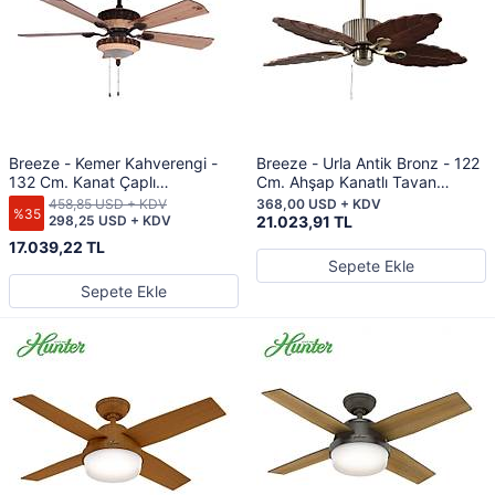
Breeze - Kemer Kahverengi -
Breeze - Urla Antik Bronz - 122
132 Cm. Kanat Çaplı
Cm. Ahşap Kanatlı Tavan
Aydınlatmalı Tavan Vantilatörü
Vantilatörü
458,85 USD + KDV
368,00 USD + KDV
%35
298,25 USD + KDV
21.023,91 TL
17.039,22 TL
Sepete Ekle
Sepete Ekle