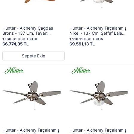
Hunter - Alchemy Çağdaş
Hunter - Alchemy Fırçalanmış
Bronz - 137 Cm. Tavan
Nikel - 137 Cm. Şeffaf Lale
Vantilatörü
Cam Aydınlatmalı Tavan
1.168,81 USD + KDV
1.218,11 USD + KDV
Vantilatörü
66.774,35 TL
69.591,13 TL
Sepete Ekle
Hunter - Alchemy Fırçalanmış
Hunter - Alchemy Fırçalanmış