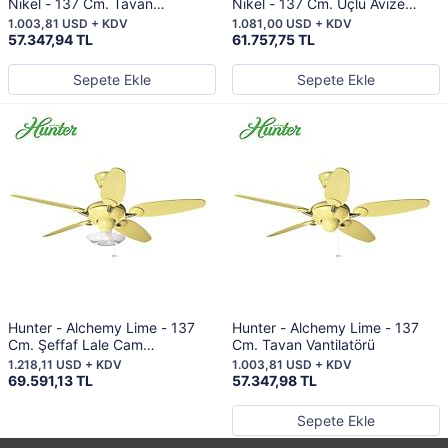
Nikel - 137 Cm. Tavan
Nikel - 137 Cm. Üçlü Avize
Vantilatörü
Aydınlatmalı Tavan Vantilatörü
1.003,81 USD + KDV
1.081,00 USD + KDV
57.347,94 TL
61.757,75 TL
Sepete Ekle
Sepete Ekle
Hunter - Alchemy Lime - 137
Hunter - Alchemy Lime - 137
Cm. Şeffaf Lale Cam
Cm. Tavan Vantilatörü
Aydınlatmalı Tavan Vantilatörü
1.218,11 USD + KDV
1.003,81 USD + KDV
69.591,13 TL
57.347,98 TL
Sepete Ekle