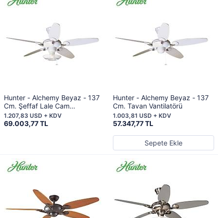
Hunter - Alchemy Beyaz - 137
Hunter - Alchemy Beyaz - 137
Cm. Şeffaf Lale Cam
Cm. Tavan Vantilatörü
Aydınlatmalı Tavan Vantilatörü
1.207,83 USD + KDV
1.003,81 USD + KDV
69.003,77 TL
57.347,77 TL
Sepete Ekle