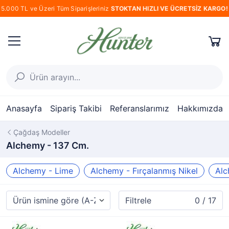
5.000 TL ve Üzeri Tüm Siparişleriniz
STOKTAN HIZLI VE ÜCRETSİZ KARGO!
Anasayfa
Sipariş Takibi
Referanslarımız
Hakkımızda
Çağdaş Modeller
Alchemy - 137 Cm.
Alchemy - Lime
Alchemy - Fırçalanmış Nikel
Alc
Filtrele
0 / 17