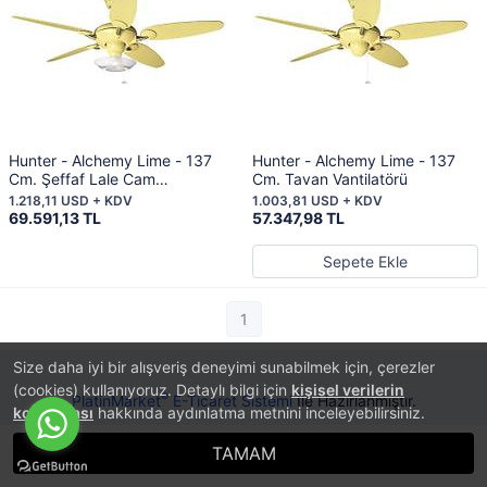
Hunter - Alchemy Lime - 137
Hunter - Alchemy Lime - 137
Cm. Şeffaf Lale Cam
Cm. Tavan Vantilatörü
Aydınlatmalı Tavan Vantilatörü
1.218,11 USD + KDV
1.003,81 USD + KDV
69.591,13 TL
57.347,98 TL
Sepete Ekle
1
Size daha iyi bir alışveriş deneyimi sunabilmek için, çerezler
(cookies) kullanıyoruz. Detaylı bilgi için
kişisel verilerin
®
PlatinMarket
E-Ticaret Sistemi
İle Hazırlanmıştır.
korunması
hakkında aydınlatma metnini inceleyebilirsiniz.
TAMAM