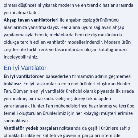
olması düşüncesini yıkarak modern ve en trend cihazlar arasında
yerini almaktadır.
Ahşap tavan vantilatörleri
ile ahşabın eşsiz görünümünü
alanlarınıza yansıtmaktayız. Her alana uyum sağlayan ahşap
yapılanmasıyla hem iç mekânlarda hem de dış mekânlarda
oldukça tercih edilen vantilatör modellerindendir. Modern ürün
çeşitleri ile farklı renk ve tasarımlardan oluşan kataloğumuzu
inceleyebilirsiniz.
En İyi Vantilatör
En iyi vantilatör
den bahsederken firmamızın adının geçmemesi
imkânsız. En iyi tasarımlarla en trend ürünleri oluşturan Hunter
Fan, Dünyanın en iyi vantilatör üreticisi olarak piyasada ilk sırada
yerini almış bir markadır. Gelişmiş düzey teknolojiden
yararlanarak Hunter Fan mühendislerince hazırlanmış ve tecrübe
temelli oluşturulan ürünlerimiz için her kolaylığı müşterilerimize
sunmaktayız.
Vantilatör yedek parçaları
noktasında da çeşitli ürünlere sahip
olmakla birlikte en kaliteli ve güvenilir parçaları sitemizde