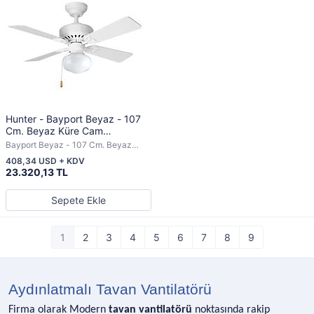
Hunter - Bayport Beyaz - 107
Cm. Beyaz Küre Cam
Aydınlatmalı Tavan Vantilatörü
Bayport Beyaz - 107 Cm. Beyaz
Küre Cam Aydınlatmalı
408,34 USD + KDV
23.320,13 TL
Sepete Ekle
1
2
3
4
5
6
7
8
9
Aydınlatmalı Tavan Vantilatörü
Firma olarak Modern
tavan vantilatörü
noktasında rakip