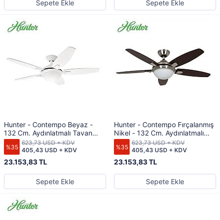
Sepete Ekle
Sepete Ekle
Hunter - Contempo Beyaz -
Hunter - Contempo Fırçalanmış
132 Cm. Aydınlatmalı Tavan
Nikel - 132 Cm. Aydınlatmalı
Vantilatörü
Tavan Vantilatörü
623,73 USD + KDV
623,73 USD + KDV
%35
%35
405,43 USD + KDV
405,43 USD + KDV
23.153,83 TL
23.153,83 TL
Sepete Ekle
Sepete Ekle