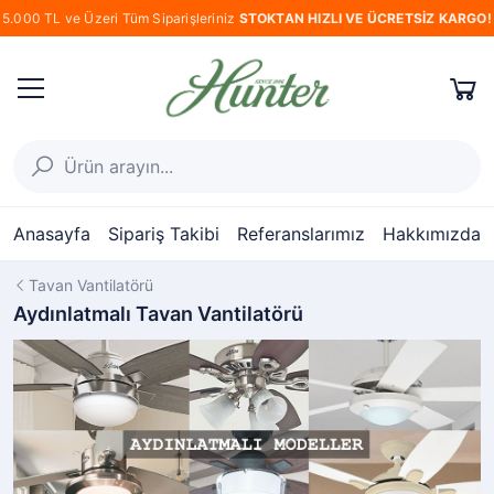
5.000 TL ve Üzeri Tüm Siparişleriniz
STOKTAN HIZLI VE ÜCRETSİZ KARGO!
Anasayfa
Sipariş Takibi
Referanslarımız
Hakkımızda
Tavan Vantilatörü
Aydınlatmalı Tavan Vantilatörü