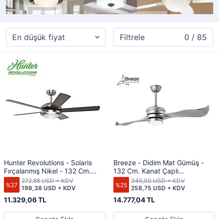
Filtrele
0 / 85
Hunter Revolutions - Solaris
Breeze - Didim Mat Gümüş -
Fırçalanmış Nikel - 132 Cm.
132 Cm. Kanat Çaplı
Aydınlatmalı Tavan Vantilatörü
Aydınlatmalı Tavan Vantilatörü
272,88 USD + KDV
345,00 USD + KDV
%27
%25
198,38 USD + KDV
258,75 USD + KDV
11.329,06 TL
14.777,04 TL