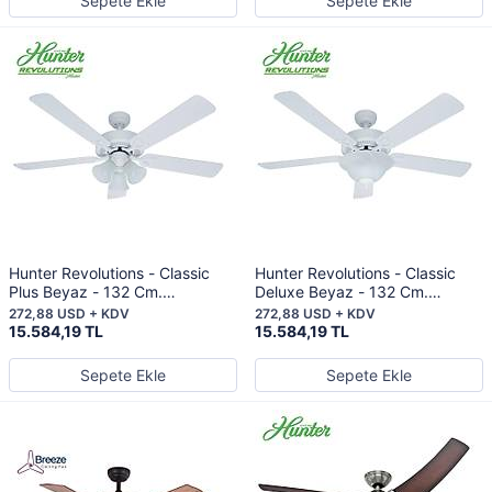
Sepete Ekle
Sepete Ekle
Hunter Revolutions - Classic
Hunter Revolutions - Classic
Plus Beyaz - 132 Cm.
Deluxe Beyaz - 132 Cm.
Aydınlatmalı Tavan Vantilatörü
Aydınlatmalı Tavan Vantilatörü
272,88 USD + KDV
272,88 USD + KDV
15.584,19 TL
15.584,19 TL
Sepete Ekle
Sepete Ekle