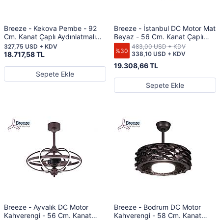
Breeze - Kekova Pembe - 92
Breeze - İstanbul DC Motor Mat
Cm. Kanat Çaplı Aydınlatmalı
Beyaz - 56 Cm. Kanat Çaplı
Tavan Vantilatörü
Aydınlatmalı Tavan Vantilatörü
327,75 USD + KDV
483,00 USD + KDV
%30
18.717,58 TL
338,10 USD + KDV
19.308,66 TL
Sepete Ekle
Sepete Ekle
Breeze - Ayvalık DC Motor
Breeze - Bodrum DC Motor
Kahverengi - 56 Cm. Kanat
Kahverengi - 58 Cm. Kanat