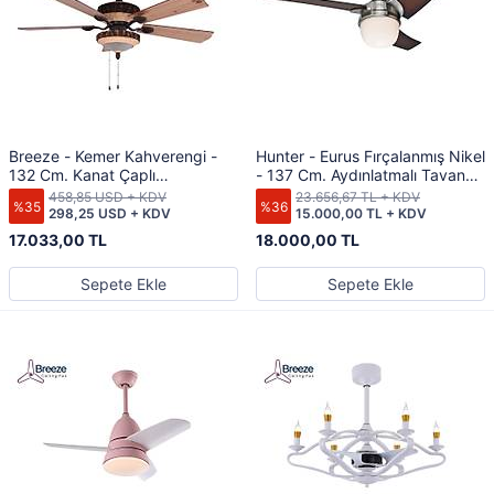
Breeze - Kemer Kahverengi -
Hunter - Eurus Fırçalanmış Nikel
132 Cm. Kanat Çaplı
- 137 Cm. Aydınlatmalı Tavan
Aydınlatmalı Tavan Vantilatörü
Vantilatörü
458,85 USD + KDV
23.656,67 TL + KDV
%35
%36
298,25 USD + KDV
15.000,00 TL + KDV
17.033,00 TL
18.000,00 TL
Sepete Ekle
Sepete Ekle