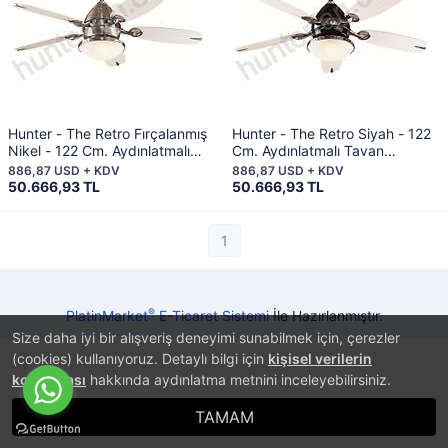
Hunter - The Retro Fırçalanmış
Hunter - The Retro Siyah - 122
Nikel - 122 Cm. Aydınlatmalı
Cm. Aydınlatmalı Tavan
Tavan Vantilatörü
Vantilatörü
886,87 USD + KDV
886,87 USD + KDV
50.666,93 TL
50.666,93 TL
1
®
PlatinMarket
E-Ticaret Sistemi
İle Hazırlanmıştır.
Size daha iyi bir alışveriş deneyimi sunabilmek için, çerezler
(cookies) kullanıyoruz. Detaylı bilgi için
kişisel verilerin
korunması
hakkında aydınlatma metnini inceleyebilirsiniz.
TAMAM