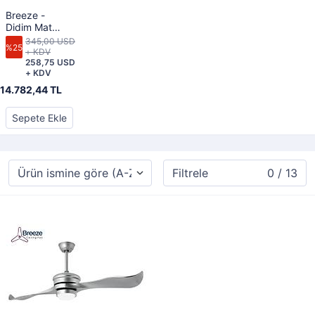
Breeze -
Didim Mat
Gümüş - 132
345,00 USD
%25
Cm. Kanat
+ KDV
Çaplı
258,75 USD
+ KDV
Aydınlatmalı
Tavan
14.782,44 TL
Vantilatörü
Sepete Ekle
Filtrele
0 / 13