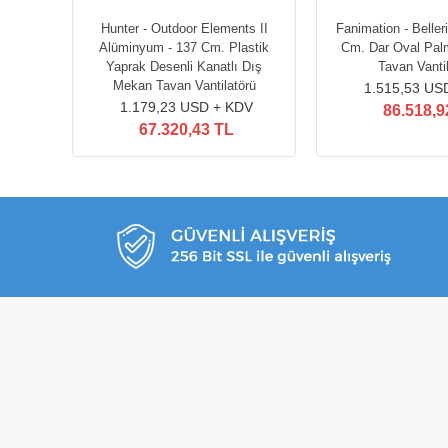
Beyaz -
Hunter - Outdoor Elements II
Fanimation - Belleri
 Mekan
Alüminyum - 137 Cm. Plastik
Cm. Dar Oval Palm
latörü
Yaprak Desenli Kanatlı Dış
Tavan Vanti
Mekan Tavan Vantilatörü
DV
1.515,53 US
1.179,23 USD + KDV
86.518,9
67.320,43 TL