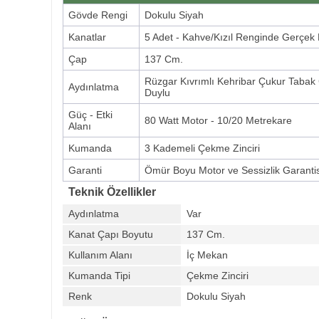
Gövde Rengi
Dokulu Siyah
Kanatlar
5 Adet - Kahve/Kızıl Renginde Gerçe
Çap
137 Cm.
Rüzgar Kıvrımlı Kehribar Çukur Tabak
Aydınlatma
Duylu
Güç - Etki
80 Watt Motor - 10/20 Metrekare
Alanı
Kumanda
3 Kademeli Çekme Zinciri
Garanti
Ömür Boyu Motor ve Sessizlik Garantis
Teknik Özellikler
Aydınlatma
Var
Kanat Çapı Boyutu
137 Cm.
Kullanım Alanı
İç Mekan
Kumanda Tipi
Çekme Zinciri
Renk
Dokulu Siyah