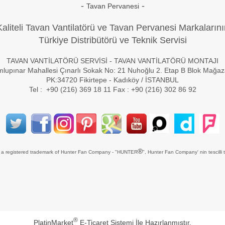
-
-
Tavan Pervanesi
Kaliteli Tavan Vantilatörü ve Tavan Pervanesi Markalarını
Türkiye Distribütörü ve Teknik Servisi
TAVAN VANTİLATÖRÜ SERVİSİ - TAVAN VANTİLATÖRÜ MONTAJI
lupınar Mahallesi Çınarlı Sokak No: 21 Nuhoğlu 2. Etap B Blok Mağa
PK:34720 Fikirtepe - Kadıköy / İSTANBUL
Tel : +90 (216) 369 18 11 Fax : +90 (216) 302 86 92
®
s a registered trademark of Hunter Fan Company - "HUNTER
", Hunter Fan Company' nin tescilli t
®
PlatinMarket
E-Ticaret Sistemi
İle Hazırlanmıştır.