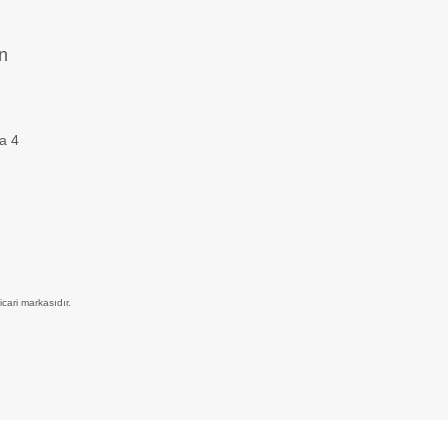
n
za 4
icari markasıdır.