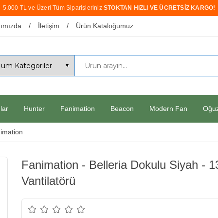
5.000 TL ve Üzeri Tüm Siparişleriniz
STOKTAN HIZLI VE ÜCRETSİZ KARGO!
ımızda
İletişim
Ürün Kataloğumuz
lar
Hunter
Fanimation
Beacon
Modern Fan
Oğu
imation
Fanimation - Belleria Dokulu Siyah - 
Vantilatörü