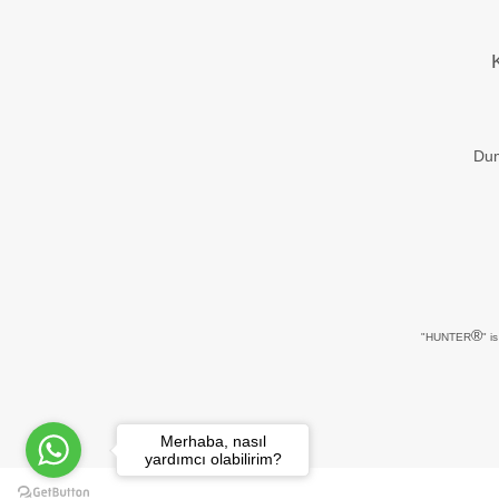
Dum
®
"HUNTER
" i
Merhaba, nasıl
yardımcı olabilirim?