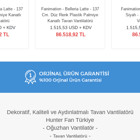
a Latte - 137
Fanimation - Belleria Latte - 137
Fanimation
iye Kanatlı
Cm. Düz Renk Plastik Palmiye
Siyah -
latörü
Kanatlı Tavan Vantilatörü
V
D + KDV
1.515,53 USD + KDV
1.515
2 TL
86.518,92 TL
86.
Dekoratif, Kaliteli ve Aydınlatmalı Tavan Vantilatörü
Hunter Fan Türkiye
- Oğuzh
an Vantilatör -
-
-
Tavan Vantilatörü