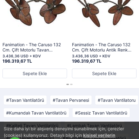
Fanimation - The Caruso 132
Fanimation - The Caruso 132
Cm. Çift Motorlu Tavan
Cm. Çift Motorlu Antik Renk
Vantilatörü
Bambu Örme Kanatlı Tavan
3.436,36 USD + KDV
3.436,36 USD + KDV
Vantilatörü
196.319,67 TL
196.319,67 TL
Sepete Ekle
Sepete Ekle
Tavan Vantilatörü
Tavan Pervanesi
Tavan Vantilatoru
Kumandalı Tavan Vantilatörü
Sessiz Tavan Vantilatörü
Kaliteli Tavan Vantilatörü
Lambalı Tavan Vantilatörü
Size daha iyi bir alışveriş deneyimi sunabilmek için, çerezler
(cookies) kullanıyoruz. Detaylı bilgi için
kişisel verilerin
Işıklı Tavan Vantilatörü
Aydınlatmalı Tavan Vantilatörü