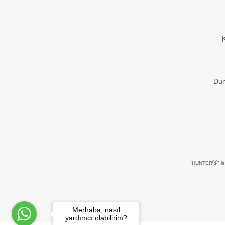
Dum
®
"HUNTER
" i
Merhaba, nasıl
yardımcı olabilirim?