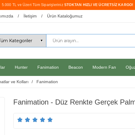
5.000 TL ve Üzeri Tüm Siparişleriniz
STOKTAN HIZLI VE ÜCRETSİZ KARGO!
ımızda
İletişim
Ürün Kataloğumuz
lar
Hunter
Fanimation
Beacon
Modern Fan
Oğu
atlar ve Kolları
Fanimation
Fanimation - Düz Renkte Gerçek Palm