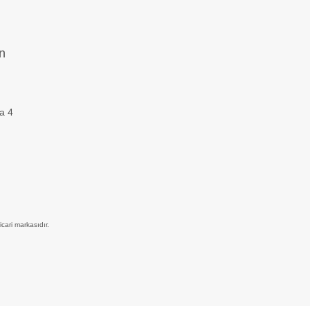
n
za 4
icari markasıdır.