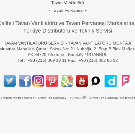
-
-
Tavan Vantilatörü
-
-
Tavan Pervanesi
Kaliteli Tavan Vantilatörü ve Tavan Pervanesi Markalarını
Türkiye Distribütörü ve Teknik Servisi
TAVAN VANTİLATÖRÜ SERVİSİ - TAVAN VANTİLATÖRÜ MONTAJI
lupınar Mahallesi Çınarlı Sokak No: 21 Nuhoğlu 2. Etap B Blok Mağa
PK:34720 Fikirtepe - Kadıköy / İSTANBUL
Tel : +90 (216) 369 18 11 Fax : +90 (216) 302 86 92
®
s a registered trademark of Hunter Fan Company - "HUNTER
", Hunter Fan Company' nin tescilli t