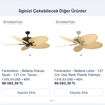
İlginizi Çekebilecek Diğer Ürünler
Fanimation - Belleria Dokulu
Fanimation - Belleria Latte - 137
Siyah - 137 Cm. Tavan
Cm. Düz Renk Plastik Palmiye
Vantilatörü
Kanatlı Tavan Vantilatörü
1.515,53 USD + KDV
1.515,53 USD + KDV
86.582,39 TL
86.582,39 TL
Sepete Ekle
Sepete Ekle