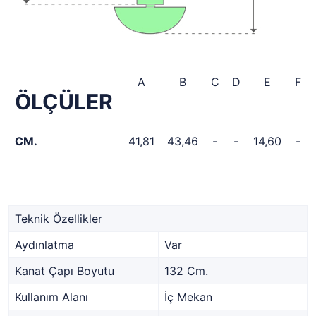
A
B
C
D
E
F
ÖLÇÜLER
CM.
41,81
43,46
-
-
14,60
-
Teknik Özellikler
Aydınlatma
Var
Kanat Çapı Boyutu
132 Cm.
Kullanım Alanı
İç Mekan