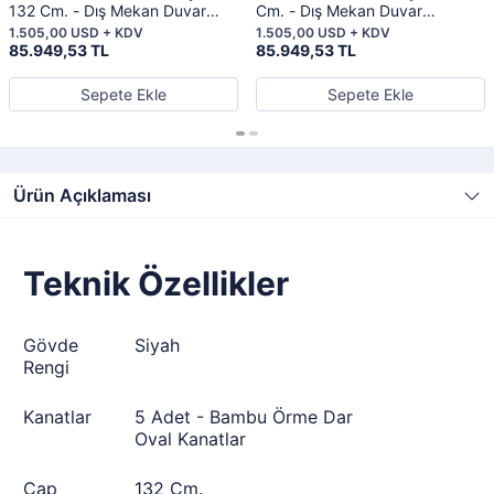
132 Cm. - Dış Mekan Duvar
Cm. - Dış Mekan Duvar
Kumandalı Tavan Vantilatörü
Kumandalı Tavan Vantilatörü
1.505,00 USD + KDV
1.505,00 USD + KDV
85.949,53 TL
85.949,53 TL
Sepete Ekle
Sepete Ekle
Ürün Açıklaması
Teknik Özellikler
Gövde
Siyah
Rengi
Kanatlar
5 Adet - Bambu Örme Dar
Oval Kanatlar
Çap
132 Cm.