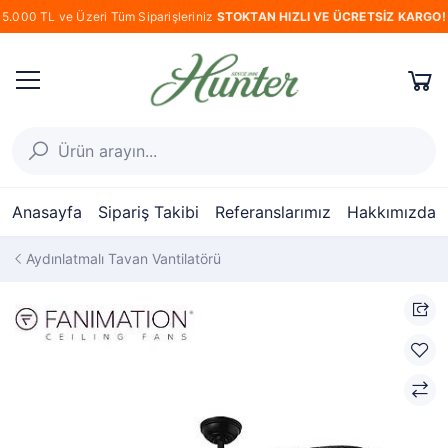
5.000 TL ve Üzeri Tüm Siparişleriniz
STOKTAN HIZLI VE ÜCRETSİZ KARGO!
Anasayfa
Sipariş Takibi
Referanslarımız
Hakkımızda
Aydınlatmalı Tavan Vantilatörü