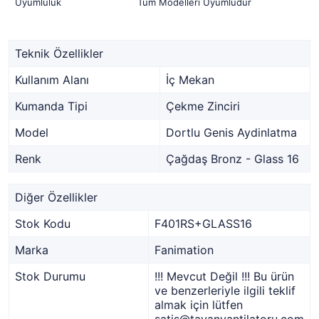
Uyumluluk
Tüm Modelleri Uyumludur
Teknik Özellikler
Kullanım Alanı
İç Mekan
Kumanda Tipi
Çekme Zinciri
Model
Dortlu Genis Aydinlatma
Renk
Çağdaş Bronz - Glass 16
Diğer Özellikler
Stok Kodu
F401RS+GLASS16
Marka
Fanimation
Stok Durumu
!!! Mevcut Değil !!! Bu ürün
ve benzerleriyle ilgili teklif
almak için lütfen