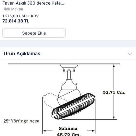
Tavan Askılı 360 derece Kafesli
Mat Nikel Sarhoş Vantilatör
Islak Mekan
1.275,00 USD + KDV
72.814,38 TL
Sepete Ekle
Ürün Açıklaması