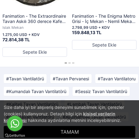
Fanimation - The Extraordinaire
Fanimation - The Enigma Metro
Tavan Askılı 360 derece Kafesli
Grisi - İç Mekan - Nemli Mekan
Mat Nikel Sarhoş Vantilatör
Tavan Vantilatörü
Islak Mekan
2.798,99 USD + KDV
159.848,13 TL
1.275,00 USD + KDV
72.814,38 TL
Sepete Ekle
Sepete Ekle
Tavan Vantilatörü
Tavan Pervanesi
Tavan Vantilatoru
Kumandalı Tavan Vantilatörü
Sessiz Tavan Vantilatörü
Kaliteli Tavan Vantilatörü
Lambalı Tavan Vantilatörü
Size daha iyi bir alışveriş deneyimi sunabilmek için, çerezler
(cookies) kullanıyoruz. Detaylı bilgi için
kişisel verilerin
Işıklı Tavan Vantilatörü
Aydınlatmalı Tavan Vantilatörü
korunması
hakkında aydınlatma metnini inceleyebilirsiniz.
TAMAM
®
PlatinMarket
E-Ticaret Sistemi
İle Hazırlanmıştır.