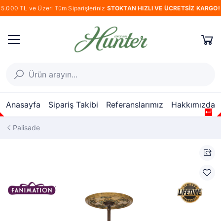
5.000 TL ve Üzeri Tüm Siparişleriniz
STOKTAN HIZLI VE ÜCRETSİZ KARGO!
Anasayfa
Sipariş Takibi
Referanslarımız
Hakkımızda
↵
↵
↵
↵
↵
Palisade