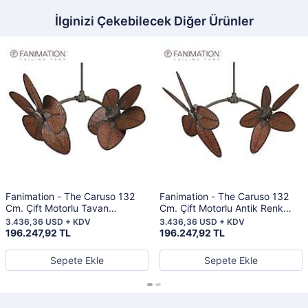
İlginizi Çekebilecek Diğer Ürünler
Fanimation - The Caruso 132
Fanimation - The Caruso 132
Cm. Çift Motorlu Tavan
Cm. Çift Motorlu Antik Renk
Vantilatörü
Bambu Örme Kanatlı Tavan
3.436,36 USD + KDV
3.436,36 USD + KDV
Vantilatörü
196.247,92 TL
196.247,92 TL
Sepete Ekle
Sepete Ekle