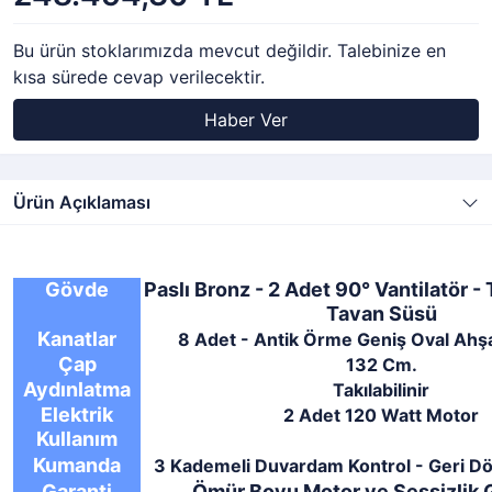
Bu ürün stoklarımızda mevcut değildir. Talebinize en
kısa sürede cevap verilecektir.
Haber Ver
Ürün Açıklaması
Gövde
Paslı Bronz - 2 Adet 90
° Vantilatör - 
Tavan Süsü
Kanatlar
8 Adet - Antik Örme Geniş Oval Ahş
Çap
132 Cm.
Aydınlatma
Takılabilinir
Elektrik
2 Adet 120 Watt Motor
Kullanım
Kumanda
3 Kademeli Duvardam Kontrol - Geri D
Garanti
Ömür Boyu Motor ve Sessizlik G