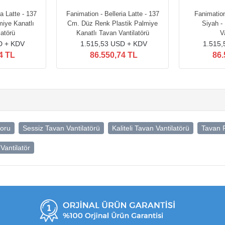
a Latte - 137
Fanimation - Belleria Latte - 137
Fanimation
iye Kanatlı
Cm. Düz Renk Plastik Palmiye
Siyah -
latörü
Kanatlı Tavan Vantilatörü
V
D + KDV
1.515,53 USD + KDV
1.515
4 TL
86.550,74 TL
86.
toru
Sessiz Tavan Vantilatörü
Kaliteli Tavan Vantilatörü
Tavan 
Vantilatör