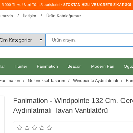
5.000 TL ve Üzeri Tüm Siparişleriniz
STOKTAN HIZLI VE ÜCRETSİZ KARGO!
ımızda
İletişim
Ürün Kataloğumuz
lar
Hunter
Fanimation
Beacon
Modern Fan
Oğu
Fanimation
Geleneksel Tasarım
Windpointe Aydınlatmalı
Fan
Fanimation - Windpointe 132 Cm. Ger
Aydınlatmalı Tavan Vantilatörü