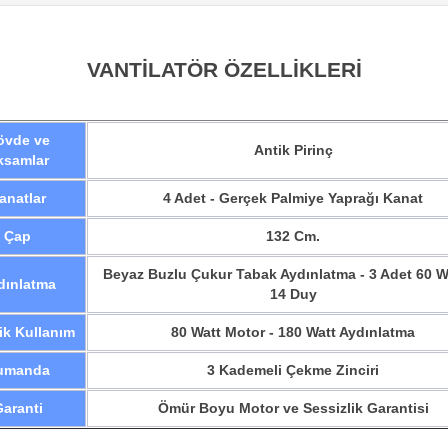
VANTİLATÖR ÖZELLİKLERİ
övde ve
Antik Pirinç
ksamlar
anatlar
4 Adet - Gerçek Palmiye Yaprağı Kanat
Çap
132 Cm.
Beyaz Buzlu Çukur Tabak Aydınlatma - 3 Adet 60 W
dınlatma
14 Duy
rik Kullanım
80 Watt Motor - 180 Watt Aydınlatma
umanda
3 Kademeli Çekme Zinciri
aranti
Ömür Boyu Motor ve Sessizlik Garantisi