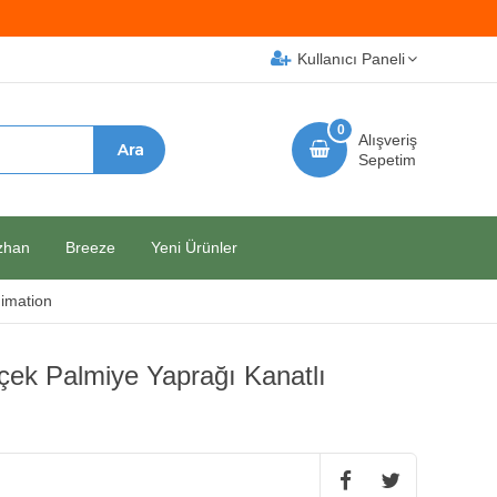
Kullanıcı Paneli
0
Alışveriş
Sepetim
zhan
Breeze
Yeni Ürünler
imation
çek Palmiye Yaprağı Kanatlı