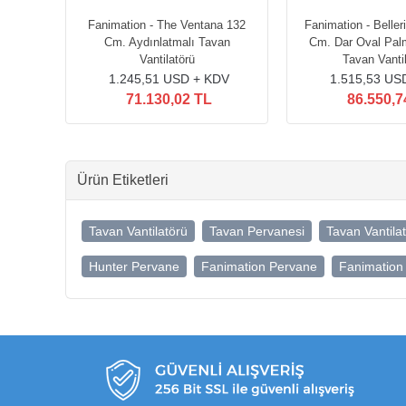
zaik
Fanimation - The Ventana 132
Fanimation - Belleri
Cm. Aydınlatmalı Tavan
Cm. Dar Oval Palm
Vantilatörü
Tavan Vanti
V
1.245,51 USD + KDV
1.515,53 US
71.130,02 TL
86.550,7
Ürün Etiketleri
Tavan Vantilatörü
Tavan Pervanesi
Tavan Vantila
Hunter Pervane
Fanimation Pervane
Fanimation 