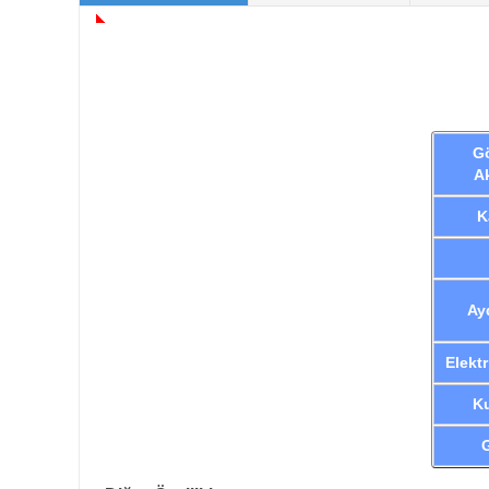
G
A
K
Ay
Elekt
K
G