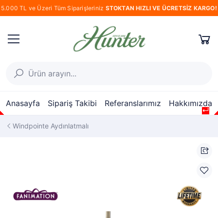
5.000 TL ve Üzeri Tüm Siparişleriniz
STOKTAN HIZLI VE ÜCRETSİZ KARGO!
Anasayfa
Sipariş Takibi
Referanslarımız
Hakkımızda
↵
↵
↵
↵
↵
Windpointe Aydınlatmalı