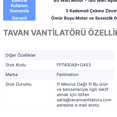
Elektrik
80 Watt Motor - 180 Watt Aydı
Kullanım
Kumanda
3 Kademeli Çekme Zincir
Garanti
Ömür Boyu Motor ve Sessizlik G
TAVAN VANTİLATÖRÜ ÖZELLİ
Diğer Özellikler
Stok Kodu
FP7400AB+G453
Marka
Fanimation
Stok Durumu
!!! Mevcut Değil !!! Bu ürün
ve benzerleriyle ilgili teklif
almak için lütfen
satis@tavanvantilatoru.com
adresine e-mail atınız.