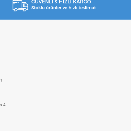
n
za 4