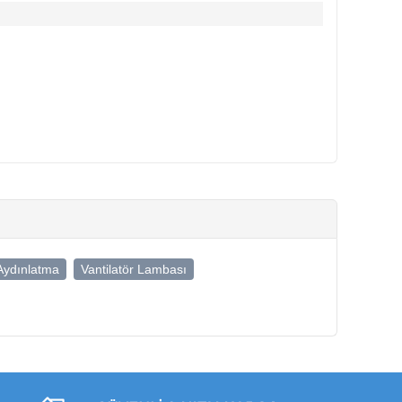
 Aydınlatma
Vantilatör Lambası