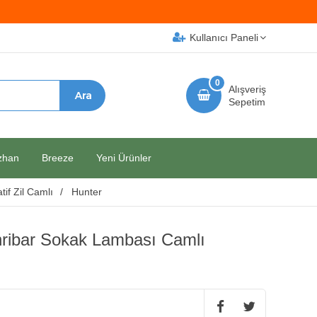
Kullanıcı Paneli
0
Alışveriş
Sepetim
zhan
Breeze
Yeni Ürünler
tif Zil Camlı
Hunter
Kehribar Sokak Lambası Camlı