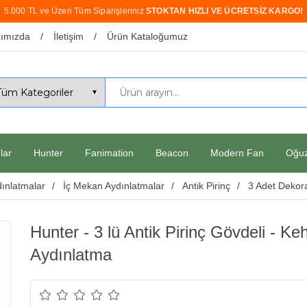
5.000 TL ve Üzeri Tüm Siparişleriniz
STOKTAN HIZLI VE ÜCRETSİZ KARGO!
ımızda
İletişim
Ürün Kataloğumuz
lar
Hunter
Fanimation
Beacon
Modern Fan
Oğu
ınlatmalar
İç Mekan Aydınlatmalar
Antik Pirinç
3 Adet Dekora
Hunter - 3 lü Antik Pirinç Gövdeli - 
Aydınlatma