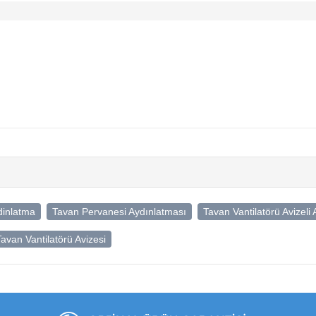
dinlatma
Tavan Pervanesi Aydınlatması
Tavan Vantilatörü Avizeli
Tavan Vantilatörü Avizesi