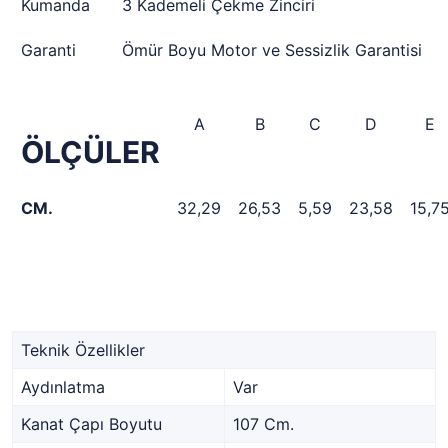
Kumanda
3 Kademeli Çekme Zinciri
Garanti
Ömür Boyu Motor ve Sessizlik Garantisi
A
B
C
D
E
ÖLÇÜLER
CM.
32,29
26,53
5,59
23,58
15,7
Teknik Özellikler
Aydınlatma
Var
Kanat Çapı Boyutu
107 Cm.