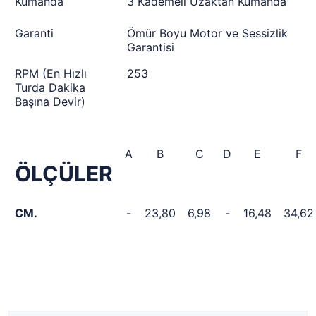
Kumanda
3 Kademeli Uzaktan Kumanda
Garanti
Ömür Boyu Motor ve Sessizlik
Garantisi
RPM (En Hızlı
253
Turda Dakika
Başına Devir)
A
B
C
D
E
F
ÖLÇÜLER
CM.
-
23,80
6,98
-
16,48
34,62