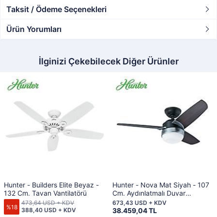
Taksit / Ödeme Seçenekleri
Ürün Yorumları
İlginizi Çekebilecek Diğer Ürünler
Hunter - Builders Elite Beyaz -
Hunter - Nova Mat Siyah - 107
132 Cm. Tavan Vantilatörü
Cm. Aydınlatmalı Duvar
Kumandalı Tavan Vantilatörü
473,64 USD + KDV
673,43 USD + KDV
%18
388,40 USD + KDV
38.459,04 TL