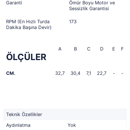
Garanti
Ömür Boyu Motor ve
Sessizlik Garantisi
RPM (En Hızlı Turda
173
Dakika Başına Devir)
A
B
C
D
E
F
ÖLÇÜLER
CM.
32,7
30,4
7,1
22,7
-
-
Teknik Özellikler
Aydınlatma
Yok