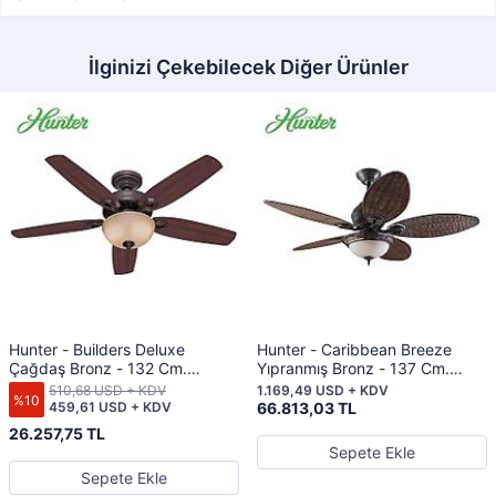
İlginizi Çekebilecek Diğer Ürünler
Hunter - Builders Deluxe
Hunter - Caribbean Breeze
Çağdaş Bronz - 132 Cm.
Yıpranmış Bronz - 137 Cm.
Aydınlatmalı Tavan Vantilatörü
Hasır Kanatlı ve Aydınlatmalı
510,68 USD + KDV
1.169,49 USD + KDV
%10
Tavan Vantilatörü
459,61 USD + KDV
66.813,03 TL
26.257,75 TL
Sepete Ekle
Sepete Ekle