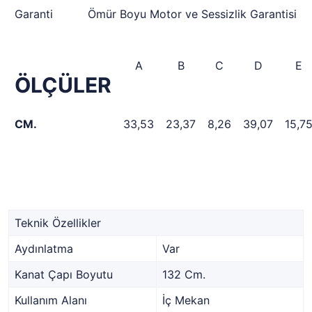
Garanti
Ömür Boyu Motor ve Sessizlik Garantisi
A
B
C
D
E
ÖLÇÜLER
CM.
33,53
23,37
8,26
39,07
15,7
Teknik Özellikler
Aydınlatma
Var
Kanat Çapı Boyutu
132 Cm.
Kullanım Alanı
İç Mekan