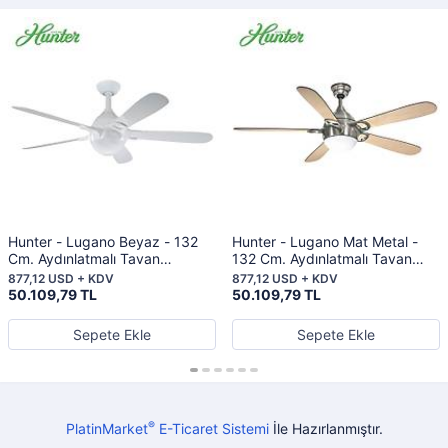
Hunter - Lugano Beyaz - 132
Hunter - Lugano Mat Metal -
Cm. Aydınlatmalı Tavan
132 Cm. Aydınlatmalı Tavan
Vantilatörü
Vantilatörü
877,12 USD + KDV
877,12 USD + KDV
50.109,79 TL
50.109,79 TL
Sepete Ekle
Sepete Ekle
®
PlatinMarket
E-Ticaret Sistemi
İle Hazırlanmıştır.