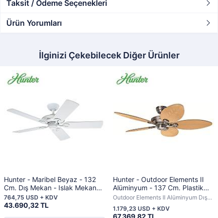
Taksit / Ödeme Seçenekleri
Ürün Yorumları
İlginizi Çekebilecek Diğer Ürünler
Hunter - Maribel Beyaz - 132
Hunter - Outdoor Elements II
Cm. Dış Mekan - Islak Mekan
Alüminyum - 137 Cm. Plastik
Tavan Vantilatörü
Yaprak Desenli Kanatlı Dış
764,75 USD + KDV
Outdoor Elements II Alüminyum Dış
Mekan Tavan Vantilatörü
43.690,32 TL
Mekan
1.179,23 USD + KDV
67.369,82 TL