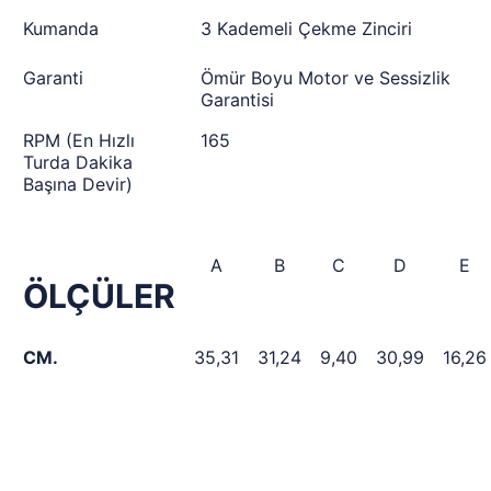
Kumanda
3 Kademeli Çekme Zinciri
Garanti
Ömür Boyu Motor ve Sessizlik
Garantisi
RPM (En Hızlı
165
Turda Dakika
Başına Devir)
A
B
C
D
E
ÖLÇÜLER
CM.
35,31
31,24
9,40
30,99
16,26