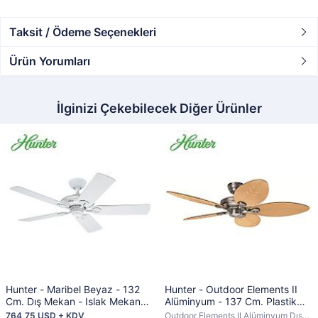
Taksit / Ödeme Seçenekleri
Ürün Yorumları
İlginizi Çekebilecek Diğer Ürünler
Hunter - Maribel Beyaz - 132
Hunter - Outdoor Elements II
Cm. Dış Mekan - Islak Mekan
Alüminyum - 137 Cm. Plastik
Tavan Vantilatörü
Yaprak Desenli Kanatlı Dış
764,75 USD + KDV
Outdoor Elements II Alüminyum Dış