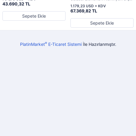
Mekan Tavan Vantilatörü
43.690,32 TL
Mekan
1.179,23 USD + KDV
67.369,82 TL
Sepete Ekle
Sepete Ekle
®
PlatinMarket
E-Ticaret Sistemi
İle Hazırlanmıştır.