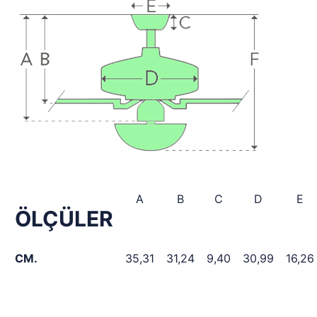
A
B
C
D
E
ÖLÇÜLER
CM.
35,31
31,24
9,40
30,99
16,26