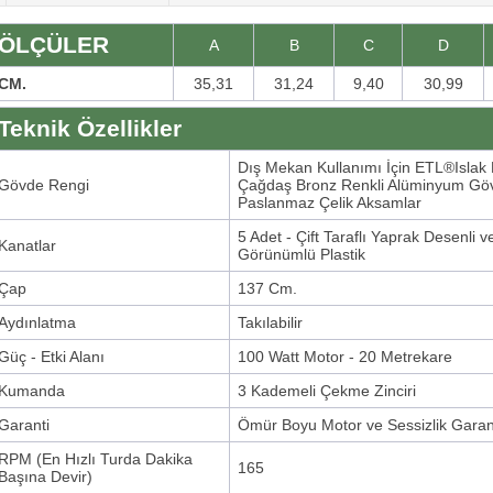
ÖLÇÜLER
A
B
C
D
CM.
35,31
31,24
9,40
30,99
Teknik Özellikler
Dış Mekan Kullanımı İçin ETL®Islak 
Gövde Rengi
Çağdaş Bronz Renkli Alüminyum Gö
Paslanmaz Çelik Aksamlar
5 Adet - Çift Taraflı Yaprak Desenli 
Kanatlar
Görünümlü Plastik
Çap
137 Cm.
Aydınlatma
Takılabilir
Güç - Etki Alanı
100 Watt Motor - 20 Metrekare
Kumanda
3 Kademeli Çekme Zinciri
Garanti
Ömür Boyu Motor ve Sessizlik Garant
RPM (En Hızlı Turda Dakika
165
Başına Devir)