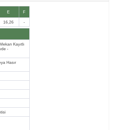
E
F
16,26
-
Mekan Kayıtlı
vde -
veya Hasır
isi