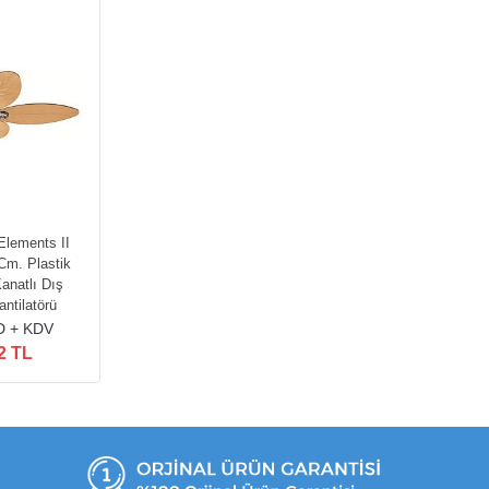
Elements II
Cm. Plastik
anatlı Dış
ntilatörü
D + KDV
2 TL