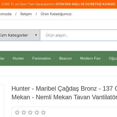
5.000 TL ve Üzeri Tüm Siparişleriniz
STOKTAN HIZLI VE ÜCRETSİZ KARGO!
ımızda
İletişim
Ürün Kataloğumuz
lar
Hunter
Fanimation
Beacon
Modern Fan
Oğu
Hunter - Maribel Çağdaş Bronz - 137 C
Mekan - Nemli Mekan Tavan Vantilatö