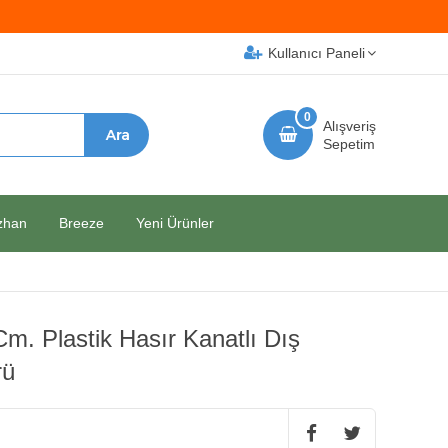
Kullanıcı Paneli
0
Alışveriş
Sepetim
zhan
Breeze
Yeni Ürünler
m. Plastik Hasır Kanatlı Dış
rü