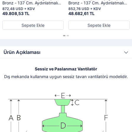
Bronz - 137 Cm. Aydınlatmalı
Bronz - 137 Cm. Aydınlatmalı
Dış Mekan Tavan Vantilatörü
Dış Mekan Tavan Vantilatörü
872,48 USD + KDV
852,76 USD + KDV
49.808,53 TL
48.682,61 TL
Sepete Ekle
Sepete Ekle
Ürün Açıklaması
Sessiz ve Paslanmaz Vantilatör
Dış mekanda kullanıma uygun sessiz tavan vantilatörü modelidir.