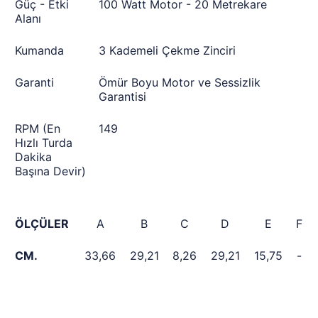
Güç - Etki
100 Watt Motor - 20 Metrekare
Alanı
Kumanda
3 Kademeli Çekme Zinciri
Garanti
Ömür Boyu Motor ve Sessizlik
Garantisi
RPM (En
149
Hızlı Turda
Dakika
Başına Devir)
ÖLÇÜLER
A
B
C
D
E
F
CM.
33,66
29,21
8,26
29,21
15,75
-