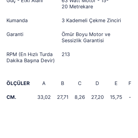
Güç - Etki Alanı
63 Watt Motor - 15-
20 Metrekare
Kumanda
3 Kademeli Çekme Zinciri
Garanti
Ömür Boyu Motor ve
Sessizlik Garantisi
RPM (En Hızlı Turda
213
Dakika Başına Devir)
ÖLÇÜLER
A
B
C
D
E
F
CM.
33,02
27,71
8,26
27,20
15,75
-