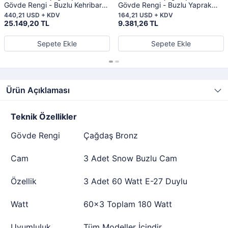
Gövde Rengi - Buzlu Kehribar
Gövde Rengi - Buzlu Yaprak
Kare Cam Aydınlatma
Cam Aydınlatma
440,21 USD + KDV
164,21 USD + KDV
25.149,20 TL
9.381,26 TL
Sepete Ekle
Sepete Ekle
Ürün Açıklaması
Teknik Özellikler
Gövde Rengi
Çağdaş Bronz
Cam
3 Adet Snow Buzlu Cam
Özellik
3 Adet 60 Watt E-27 Duylu
Watt
60x3 Toplam 180 Watt
Uyumluluk
Tüm Modeller İçindir