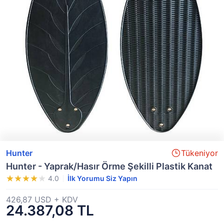
Hunter
Tükeniyor
Hunter - Yaprak/Hasır Örme Şekilli Plastik Kanat
4.0
İlk Yorumu Siz Yapın
426,87 USD + KDV
24.387,08 TL