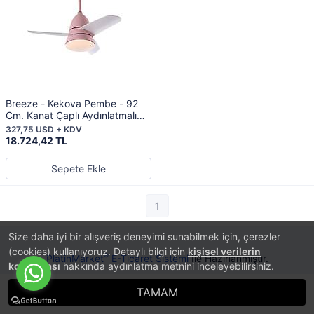
Breeze - Kekova Pembe - 92
Cm. Kanat Çaplı Aydınlatmalı
Tavan Vantilatörü
327,75 USD + KDV
18.724,42 TL
Sepete Ekle
1
Size daha iyi bir alışveriş deneyimi sunabilmek için, çerezler
(cookies) kullanıyoruz. Detaylı bilgi için
kişisel verilerin
®
PlatinMarket
E-Ticaret Sistemi
İle Hazırlanmıştır.
korunması
hakkında aydınlatma metnini inceleyebilirsiniz.
TAMAM