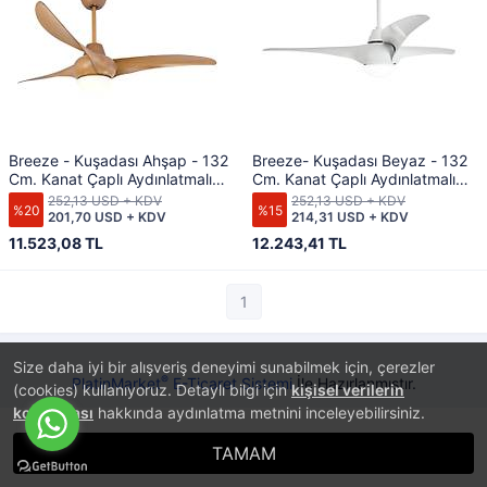
Breeze - Kuşadası Ahşap - 132
Breeze- Kuşadası Beyaz - 132
Cm. Kanat Çaplı Aydınlatmalı
Cm. Kanat Çaplı Aydınlatmalı
Tavan Vantilatörü
Tavan Vantilatörü
252,13 USD + KDV
252,13 USD + KDV
%20
%15
201,70 USD + KDV
214,31 USD + KDV
11.523,08 TL
12.243,41 TL
1
Size daha iyi bir alışveriş deneyimi sunabilmek için, çerezler
®
PlatinMarket
E-Ticaret Sistemi
İle Hazırlanmıştır.
(cookies) kullanıyoruz. Detaylı bilgi için
kişisel verilerin
korunması
hakkında aydınlatma metnini inceleyebilirsiniz.
TAMAM