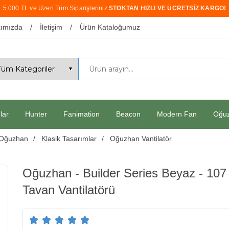
5.000 TL ve Üzeri Tüm Siparişleriniz
STOKTAN HIZLI VE ÜCRETSİZ KARGO!
ımızda
İletişim
Ürün Kataloğumuz
lar
Hunter
Fanimation
Beacon
Modern Fan
Oğu
Oğuzhan
Klasik Tasarımlar
Oğuzhan Vantilatör
Oğuzhan - Builder Series Beyaz - 10
Tavan Vantilatörü