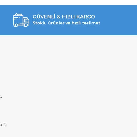
n
za 4