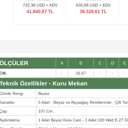
732,38 USD + KDV
635,89 USD + KDV
41.840,87 TL
36.328,61 TL
ÖLÇÜLER
A
B
C
D
E
CM.
-
26,67
-
-
-
Teknik Özellikler - Kuru Mekan
Gövde Rengi
Beyaz
Kanatlar
5 Adet - Beyaz ve Akçaağaç Renklerinde - Çift Tar
Çap
107 Cm.
Aydınlatma
1 Adet Beyaz Küre Cam - 1 Adet 100 Watt E-27 D