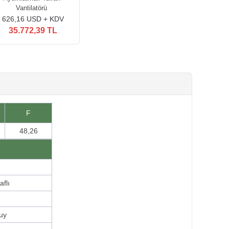
Vantilatörü
626,16 USD + KDV
35.772,39 TL
F
48,26
aflı
uy