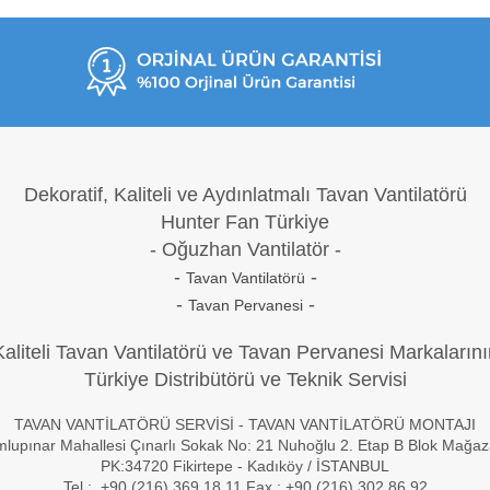
Dekoratif, Kaliteli ve Aydınlatmalı Tavan Vantilatörü
Hunter Fan Türkiye
- Oğuzh
an Vantilatör -
-
-
Tavan Vantilatörü
-
-
Tavan Pervanesi
Kaliteli Tavan Vantilatörü ve Tavan Pervanesi Markalarını
Türkiye Distribütörü ve Teknik Servisi
TAVAN VANTİLATÖRÜ SERVİSİ - TAVAN VANTİLATÖRÜ MONTAJI
lupınar Mahallesi Çınarlı Sokak No: 21 Nuhoğlu 2. Etap B Blok Mağa
PK:34720 Fikirtepe - Kadıköy / İSTANBUL
Tel : +90 (216) 369 18 11 Fax : +90 (216) 302 86 92