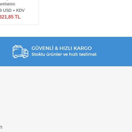
antilatörü
9 USD + KDV
321,85 TL
n