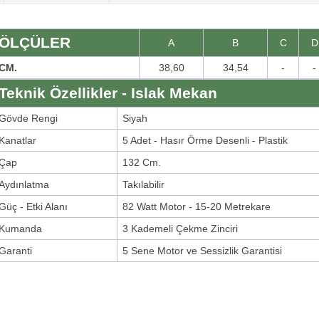
ÖLÇÜLER
A
B
C
D
CM.
38,60
34,54
-
-
Teknik Özellikler - Islak Mekan
Gövde Rengi
Siyah
Kanatlar
5 Adet - Hasır Örme Desenli - Plastik
Çap
132 Cm.
Aydınlatma
Takılabilir
Güç - Etki Alanı
82 Watt Motor - 15-20 Metrekare
Kumanda
3 Kademeli Çekme Zinciri
Garanti
5 Sene Motor ve Sessizlik Garantisi