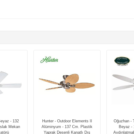
Beyaz - 132
Hunter - Outdoor Elements II
Oğuzhan - 
Islak Mekan
Alüminyum - 137 Cm. Plastik
Beyaz - 
latörü
Yaprak Desenli Kanatlı Dış
Aydınlatma