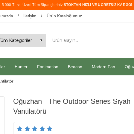
5.000 TL ve Üzeri Tüm Siparişleriniz
STOKTAN HIZLI VE ÜCRETSİZ KARGO!
ımızda
İletişim
Ürün Kataloğumuz
lar
Hunter
Fanimation
Beacon
Modern Fan
Oğu
tilatör
Oğuzhan - The Outdoor Series Siyah
Vantilatörü