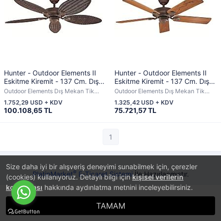
Hunter - Outdoor Elements II
Hunter - Outdoor Elements II
Eskitme Kiremit - 137 Cm. Dış
Eskitme Kiremit - 137 Cm. Dış
Mekan Hasır Kanatlı Tavan
Mekan Tavan Vantilatörü
Outdoor Elements Dış Mekan Tik
Outdoor Elements Dış Mekan Tik
Vantilatörü
Ağacı Kanatlı
Ağacı Kanatlı
1.752,29 USD + KDV
1.325,42 USD + KDV
100.108,65 TL
75.721,57 TL
1
Size daha iyi bir alışveriş deneyimi sunabilmek için, çerezler
®
PlatinMarket
E-Ticaret Sistemi
İle Hazırlanmıştır.
(cookies) kullanıyoruz. Detaylı bilgi için
kişisel verilerin
korunması
hakkında aydınlatma metnini inceleyebilirsiniz.
TAMAM