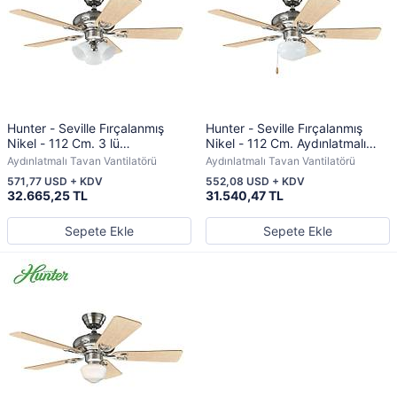
Hunter - Seville Fırçalanmış
Hunter - Seville Fırçalanmış
Nikel - 112 Cm. 3 lü
Nikel - 112 Cm. Aydınlatmalı
Aydınlatmalı Tavan Vantilatörü
Tavan Vantilatörü
Aydınlatmalı Tavan Vantilatörü
Aydınlatmalı Tavan Vantilatörü
571,77 USD + KDV
552,08 USD + KDV
32.665,25 TL
31.540,47 TL
Sepete Ekle
Sepete Ekle