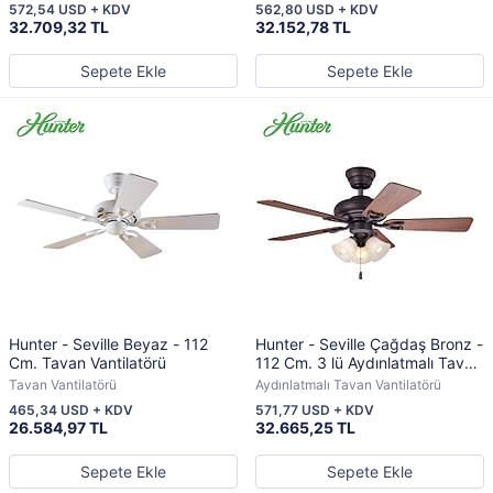
572,54 USD + KDV
562,80 USD + KDV
32.709,32 TL
32.152,78 TL
Sepete Ekle
Sepete Ekle
Hunter - Seville Beyaz - 112
Hunter - Seville Çağdaş Bronz -
Cm. Tavan Vantilatörü
112 Cm. 3 lü Aydınlatmalı Tavan
Vantilatörü
Tavan Vantilatörü
Aydınlatmalı Tavan Vantilatörü
465,34 USD + KDV
571,77 USD + KDV
26.584,97 TL
32.665,25 TL
Sepete Ekle
Sepete Ekle