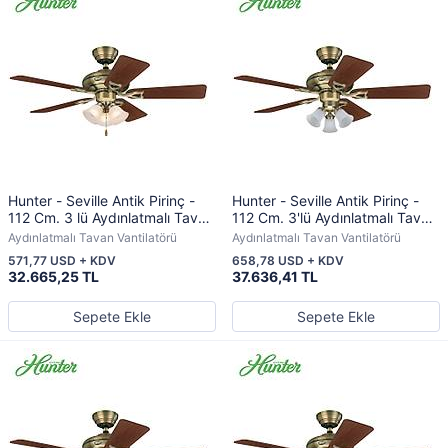
Hunter - Seville Antik Pirinç -
Hunter - Seville Antik Pirinç -
112 Cm. 3 lü Aydınlatmalı Tavan
112 Cm. 3'lü Aydınlatmalı Tavan
Vantilatörü
Vantilatörü
Aydınlatmalı Tavan Vantilatörü
Aydınlatmalı Tavan Vantilatörü
571,77 USD + KDV
658,78 USD + KDV
32.665,25 TL
37.636,41 TL
Sepete Ekle
Sepete Ekle