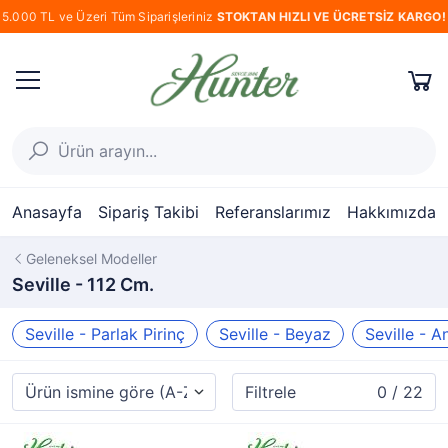
5.000 TL ve Üzeri Tüm Siparişleriniz
STOKTAN HIZLI VE ÜCRETSİZ KARGO!
Anasayfa
Sipariş Takibi
Referanslarımız
Hakkımızda
Geleneksel Modeller
Seville - 112 Cm.
Seville - Parlak Pirinç
Seville - Beyaz
Seville - An
Filtrele
0 / 22