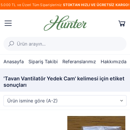
5.000 TL ve Üzeri Tüm Siparişleriniz
STOKTAN HIZLI VE ÜCRETSİZ KARGO!
Anasayfa
Sipariş Takibi
Referanslarımız
Hakkımızda
'Tavan Vantilatör Yedek Cam' kelimesi için etiket
sonuçları