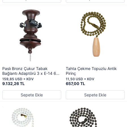
Paslı Bronz Çukur Tabak
Tahta Çekme Topuzlu Antik
Bağlantı Adaptörü 3 x E-14 60
Pirinç
Watt Duy
159,85 USD + KDV
11,50 USD + KDV
9.132,26 TL
657,00 TL
Sepete Ekle
Sepete Ekle