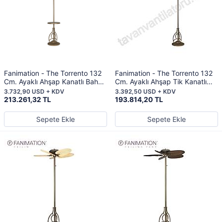
Fanimation - The Torrento 132
Fanimation - The Torrento 132
Cm. Ayaklı Ahşap Kanatlı Bahçe
Cm. Ayaklı Ahşap Tik Kanatlı
Vantilatörü
Bahçe Vantilatörü
3.732,90 USD + KDV
3.392,50 USD + KDV
213.261,32 TL
193.814,20 TL
Sepete Ekle
Sepete Ekle